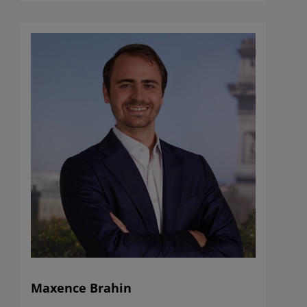
Investment Partners SE considère comme étant fiables.
Toutes les informations contenues sur ce site internet
peuvent être modifiées sans préavis.
Les OPC gérés par SCOR Investment Partners SE ne sont
pas systématiquement enregistrés dans le pays de
juridiction de chacun des investisseurs potentiels.
SCOR Investment Partners SE ne pourrait être tenue
responsable si les informations contenues sur ce site
internet n’étaient pas compatibles avec la législation et
la réglementation du pays de domicile de l’investisseur
potentiel et qui imposerait à SCOR Investment Partners
SE de se conformer aux obligations d’enregistrement de
ces pays.
Avant toute décision d’investissement, l’investisseur
doit, notamment par consultation de ses propres
conseillers juridiques et fiscaux, s’assurer que l’OPC est
compatible avec sa situation financière, ses objectifs
Maxence Brahin
d’investissement et ses contraintes légales et