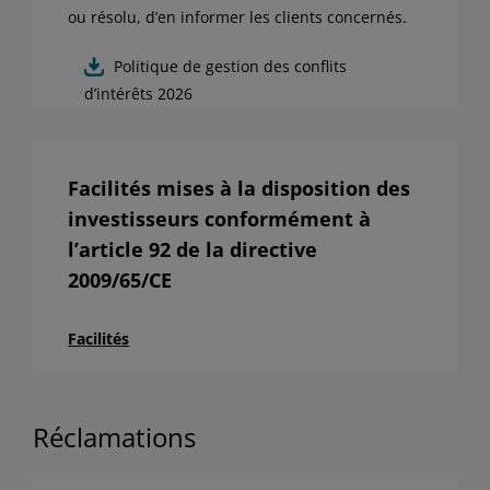
ni traduites, ni distribuées sans l’accord écrit préalable
ou résolu, d’en informer les clients concernés.
de SCOR Investment Partners SE.
Par l’utilisation de ce site internet, je reconnais être un
Politique de gestion des conflits
investisseur « professionnel », j’accepte les conditions
d’intérêts 2026
mentionnées ci-dessus et je confirme les avoir
comprises. Si je n’accepte pas ces conditions, je
n’accède ni au site, ni à aucune page de celui-ci.
Facilités mises à la disposition des
investisseurs conformément à
l’article 92 de la directive
2009/65/CE
Facilités
Réclamations