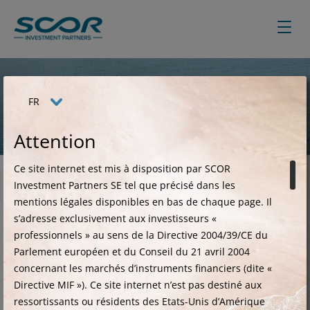
Aller
au
contenu
principal
FR
Informations réglementaires
Attention
Ce site internet est mis à disposition par SCOR
Investment Partners SE tel que précisé dans les
mentions légales disponibles en bas de chaque page.
Il
s’adresse exclusivement aux investisseurs «
Politique d’engagement
professionnels » au sens de la Directive 2004/39/CE du
actionnarial
Parlement européen et du Conseil du 21 avril 2004
concernant les marchés d’instruments financiers (dite «
La politique d’engagement actionnarial décrit la
Directive MIF »). Ce site internet n’est pas destiné aux
manière dont l’entreprise intègre son rôle
ressortissants ou résidents des Etats-Unis d’Amérique
d’actionnaire dans sa stratégie