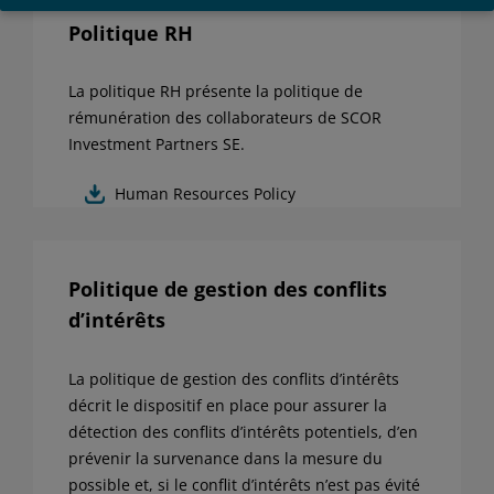
réglementaires ainsi qu’aux risques qu’il est prêt à
Politique RH
accepter. L’investisseur doit également tenir compte du
contexte économique et financier et aucune assurance
n’est donnée que les OPC atteindront leurs objectifs.
La politique RH présente la politique de
L’investisseur peut ne pas récupérer le capital investi
rémunération des collaborateurs de SCOR
au départ. Il est rappelé également que les
Investment Partners SE.
performances passées ne préjugent pas des
performances futures. Préalablement à toute
Human Resources Policy
souscription, l’investisseur doit prendre connaissance
de l’ensemble des documents réglementaires de l’OPC
en vigueur et lire attentivement le Document
Politique de gestion des conflits
d’information clé pour l’investisseur (DICI) ainsi que le
d’intérêts
Prospectus, le Placement Memorandum ou le
Réglement disponibles gratuitement sur simple
demande auprès de SCOR Investment Partners SE –
La politique de gestion des conflits d’intérêts
Service Commercial & Marketing.
décrit le dispositif en place pour assurer la
Les informations contenues sur ce site internet sont la
détection des conflits d’intérêts potentiels, d’en
propriété exclusive de SCOR Investment Partners SE et
prévenir la survenance dans la mesure du
ne doivent être ni copiées, ni reproduites, ni modifiées,
possible et, si le conflit d’intérêts n’est pas évité