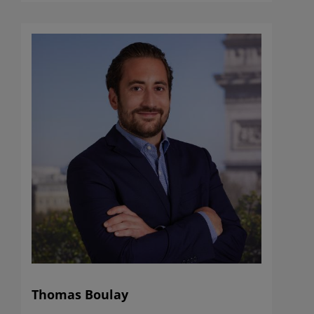
Investment Partners SE considère comme étant fiables.
Toutes les informations contenues sur ce site internet
peuvent être modifiées sans préavis.
Les OPC gérés par SCOR Investment Partners SE ne sont
pas systématiquement enregistrés dans le pays de
juridiction de chacun des investisseurs potentiels.
SCOR Investment Partners SE ne pourrait être tenue
responsable si les informations contenues sur ce site
internet n’étaient pas compatibles avec la législation et
la réglementation du pays de domicile de l’investisseur
potentiel et qui imposerait à SCOR Investment Partners
SE de se conformer aux obligations d’enregistrement de
ces pays.
Avant toute décision d’investissement, l’investisseur
doit, notamment par consultation de ses propres
conseillers juridiques et fiscaux, s’assurer que l’OPC est
compatible avec sa situation financière, ses objectifs
Thomas Boulay
d’investissement et ses contraintes légales et