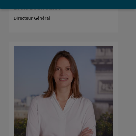
ni traduites, ni distribuées sans l’accord écrit préalable
Louis Bourrousse
de SCOR Investment Partners SE.
Par l’utilisation de ce site internet, je reconnais être un
Directeur Général
investisseur « professionnel », j’accepte les conditions
mentionnées ci-dessus et je confirme les avoir
comprises. Si je n’accepte pas ces conditions, je
n’accède ni au site, ni à aucune page de celui-ci.