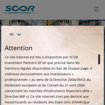
Aller
au
contenu
principal
FR
Prêts syndiqués
Attention
Ce site internet est mis à disposition par SCOR
Investment Partners SE tel que précisé dans les
SCOR Investment Partners :
mentions légales disponibles en bas de chaque page.
Il
spécialiste du marché européen
s’adresse exclusivement aux investisseurs «
des prêts syndiqués
professionnels » au sens de la Directive 2004/39/CE du
Parlement européen et du Conseil du 21 avril 2004
concernant les marchés d’instruments financiers (dite «
NOTRE EXPERTISE
Directive MIF »). Ce site internet n’est pas destiné aux
ressortissants ou résidents des Etats-Unis d’Amérique