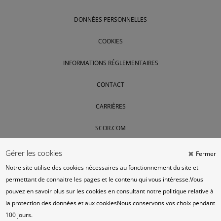
DONNÉES PERSONNELLES
COOKIES
INFORMATIONS RÉGLEMENTAIRES
CONTACT
CARRIÈRES
SCOR.COM
Gérer les cookies
Fermer
Notre site utilise des cookies nécessaires au fonctionnement du site et
permettant de connaitre les pages et le contenu qui vous intéresse.
Vous
pouvez en savoir plus sur les cookies en consultant
notre politique relative à
la protection des données et aux cookies
Nous conservons vos choix pendant
100 jours.