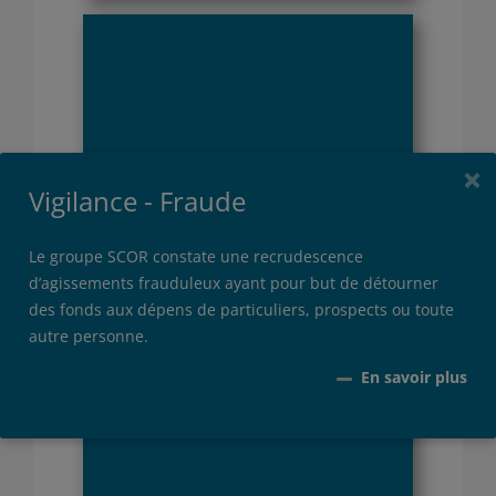
ni traduites, ni distribuées sans l’accord écrit préalable
de SCOR Investment Partners SE.
Par l’utilisation de ce site internet, je reconnais être un
investisseur « professionnel », j’accepte les conditions
mentionnées ci-dessus et je confirme les avoir
comprises. Si je n’accepte pas ces conditions, je
×
n’accède ni au site, ni à aucune page de celui-ci.
+500
Vigilance - Fraude
Le groupe SCOR constate une recrudescence
d’agissements frauduleux ayant pour but de détourner
opérations
des fonds aux dépens de particuliers, prospects ou toute
autre personne.
En savoir plus