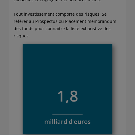
réglementaires ainsi qu’aux risques qu’il est prêt à
accepter. L’investisseur doit également tenir compte du
Tout investissement comporte des risques. Se
contexte économique et financier et aucune assurance
référer au Prospectus ou Placement memorandum
n’est donnée que les OPC atteindront leurs objectifs.
des fonds pour connaître la liste exhaustive des
L’investisseur peut ne pas récupérer le capital investi
risques.
au départ. Il est rappelé également que les
performances passées ne préjugent pas des
performances futures. Préalablement à toute
souscription, l’investisseur doit prendre connaissance
de l’ensemble des documents réglementaires de l’OPC
en vigueur et lire attentivement le Document
d’information clé pour l’investisseur (DICI) ainsi que le
Prospectus, le Placement Memorandum ou le
1,8
Réglement disponibles gratuitement sur simple
demande auprès de SCOR Investment Partners SE –
Service Commercial & Marketing.
Les informations contenues sur ce site internet sont la
milliard d'euros
propriété exclusive de SCOR Investment Partners SE et
ne doivent être ni copiées, ni reproduites, ni modifiées,